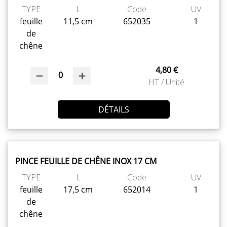
TYPE
L
Code
UV
feuille
11,5 cm
652035
1
de
chêne
4,80 €
0
HT / Unité
DÉTAILS
PINCE FEUILLE DE CHÊNE INOX 17 CM
TYPE
L
Code
UV
feuille
17,5 cm
652014
1
de
chêne