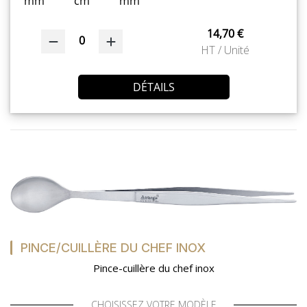
mm
cm
mm
14,70 €
0
HT / Unité
DÉTAILS
PINCE/CUILLÈRE DU CHEF INOX
Pince-cuillère du chef inox
CHOISISSEZ VOTRE MODÈLE