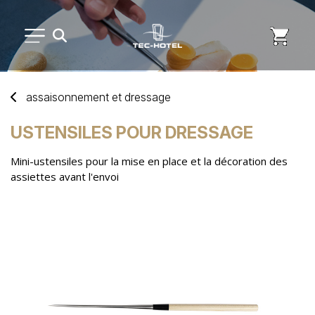
PETIT MATÉRIEL
assaisonnement
et
dressage
ARTS DE LA TABLE
USTENSILES POUR DRESSAGE
Mini-ustensiles pour la mise en place et la décoration des
USAGE UNIQUE
assiettes avant l'envoi
DISTRIBUTION DE REPAS
MARQUES
NOUVEAUTÉS