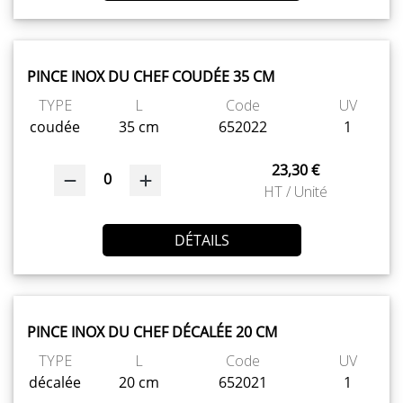
PINCE INOX DU CHEF COUDÉE 35 CM
TYPE
L
Code
UV
coudée
35 cm
652022
1
23,30 €
0
HT / Unité
DÉTAILS
PINCE INOX DU CHEF DÉCALÉE 20 CM
TYPE
L
Code
UV
décalée
20 cm
652021
1