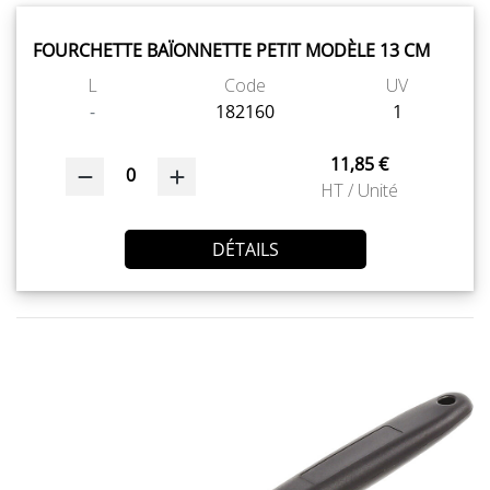
FOURCHETTE BAÏONNETTE PETIT MODÈLE 13 CM
L
Code
UV
-
182160
1
11,85 €
0
HT / Unité
DÉTAILS