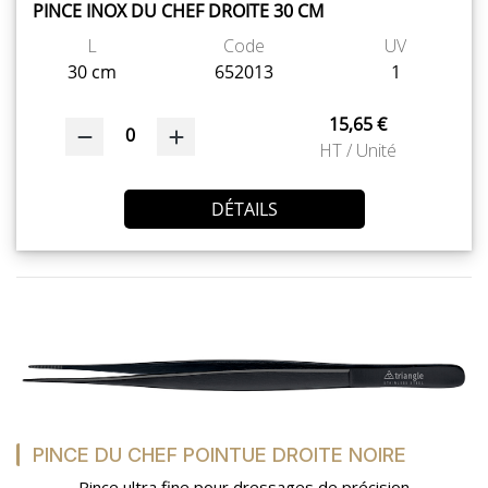
PINCE INOX DU CHEF DROITE 30 CM
L
Code
UV
30 cm
652013
1
15,65 €
0
HT / Unité
DÉTAILS
PINCE DU CHEF POINTUE DROITE NOIRE
Pince ultra fine pour dressages de précision