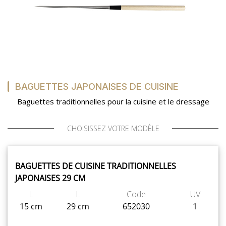
SAV
MON COMPTE
MES LISTES
BAGUETTES JAPONAISES DE CUISINE
Baguettes traditionnelles pour la cuisine et le dressage
MA COMMANDE
CHOISISSEZ VOTRE MODÈLE
BAGUETTES DE CUISINE TRADITIONNELLES
CHEF'S LIST
JAPONAISES 29 CM
L
L
Code
UV
15 cm
29 cm
652030
1
PORTAIL