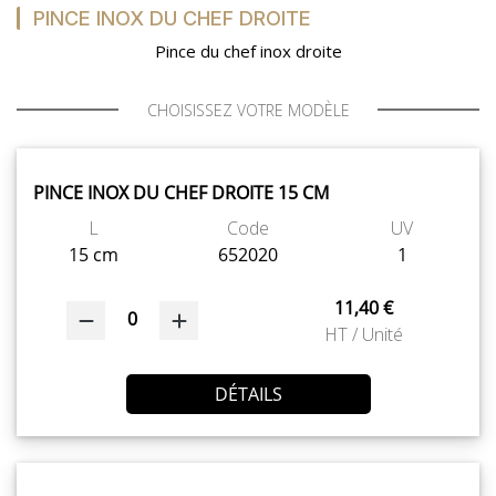
PINCE INOX DU CHEF DROITE
Pince du chef inox droite
CHOISISSEZ VOTRE MODÈLE
PINCE INOX DU CHEF DROITE 15 CM
L
Code
UV
15 cm
652020
1
11,40 €
0
HT / Unité
DÉTAILS