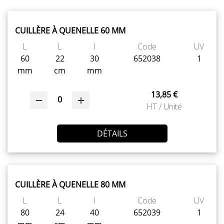
CUILLÈRE À QUENELLE 60 MM
L
L
l
Code
UV
60
22
30
652038
1
mm
cm
mm
13,85 €
0
HT / Unité
DÉTAILS
CUILLÈRE À QUENELLE 80 MM
L
L
l
Code
UV
80
24
40
652039
1