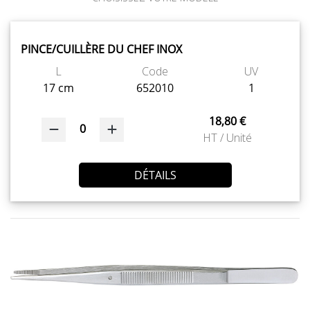
PINCE/CUILLÈRE DU CHEF INOX
L
Code
UV
17 cm
652010
1
18,80 €
0
HT / Unité
DÉTAILS