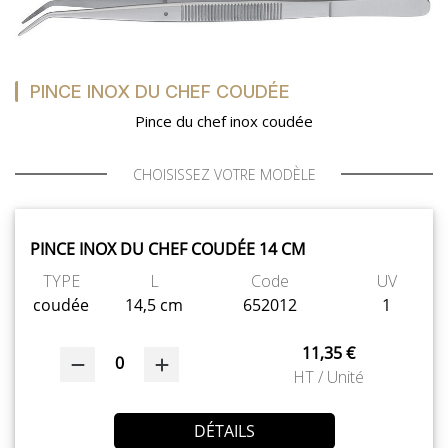
PINCE INOX DU CHEF COUDÉE
Pince du chef inox coudée
CHOISISSEZ VOTRE MODÈLE
PINCE INOX DU CHEF COUDÉE 14 CM
TYPE
L
Code
UV
coudée
14,5 cm
652012
1
11,35 €
0
HT / Unité
DÉTAILS