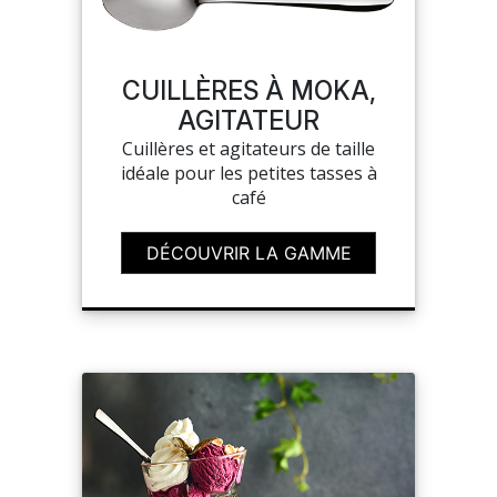
SAV
CUILLÈRES À MOKA,
AGITATEUR
MON COMPTE
Cuillères et agitateurs de taille
idéale pour les petites tasses à
MES LISTES
café
DÉCOUVRIR LA GAMME
MA COMMANDE
CHEF'S LIST
PORTAIL