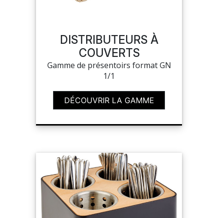
SAV
DISTRIBUTEURS À
COUVERTS
MON COMPTE
Gamme de présentoirs format GN
1/1
MES LISTES
DÉCOUVRIR LA GAMME
MA COMMANDE
CHEF'S LIST
PORTAIL