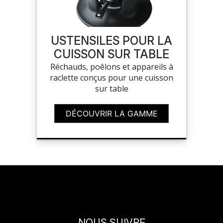
SAV
USTENSILES POUR LA
CUISSON SUR TABLE
MON COMPTE
Réchauds, poêlons et appareils à
raclette conçus pour une cuisson
MES LISTES
sur table
DÉCOUVRIR LA GAMME
MA COMMANDE
CHEF'S LIST
PORTAIL
NOUS SUIVRE