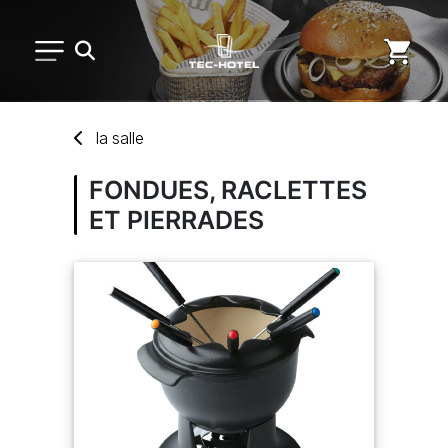
PETIT MATÉRIEL
la
salle
ARTS DE LA TABLE
FONDUES, RACLETTES
ET PIERRADES
USAGE UNIQUE
DISTRIBUTION DE REPAS
MARQUES
NOUVEAUTÉS