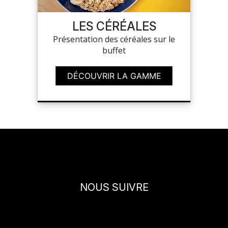
SAV
LES CÉRÉALES
Présentation des céréales sur le
buffet
MON COMPTE
DÉCOUVRIR LA GAMME
MES LISTES
MA COMMANDE
CHEF'S LIST
NOUS SUIVRE
PORTAIL