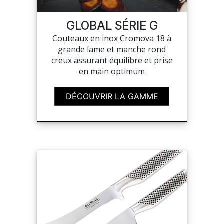
SAV
GLOBAL SÉRIE G
Couteaux en inox Cromova 18 à
grande lame et manche rond
MON COMPTE
creux assurant équilibre et prise
en main optimum
MES LISTES
DÉCOUVRIR LA GAMME
MA COMMANDE
CHEF'S LIST
PORTAIL