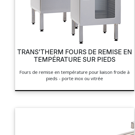
NAPPAGE ET SERVIETTES
PÂTISSERIE
LE BUFFET
MON COMPTE
HOCOLAT, SUCRE ET GLACE
CUISSON ET PRÉPARATION
MES LISTES
LA BOUTIQUE
HYGIÈNE
TRANS'THERM FOURS DE REMISE EN
MA COMMANDE
TOCKAGE ET MANUTENTION
TEMPÉRATURE SUR PIEDS
Fours de remise en température pour liaison froide à
CHEF'S LIST
HYGIÈNE ET ENTRETIEN
pieds - porte inox ou vitrée
LIBRAIRIE
PORTAIL
RÉSEAUX SOCIAUX