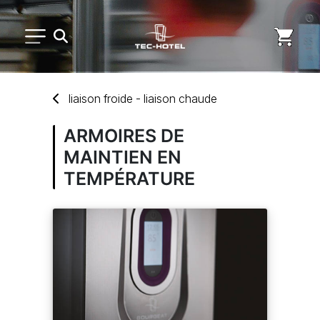
PETIT MATÉRIEL
liaison froi
de
- liaison chaude
ARTS DE LA TABLE
ARMOIRES DE
MAINTIEN EN
USAGE UNIQUE
TEMPÉRATURE
DISTRIBUTION DE REPAS
MARQUES
NOUVEAUTÉS