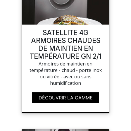
SAV
SATELLITE 4G
MON COMPTE
ARMOIRES CHAUDES
DE MAINTIEN EN
MES LISTES
TEMPÉRATURE GN 2/1
Armoires de maintien en
MA COMMANDE
température - chaud - porte inox
ou vitrée - avec ou sans
humidification
DÉCOUVRIR LA GAMME
CHEF'S LIST
PORTAIL